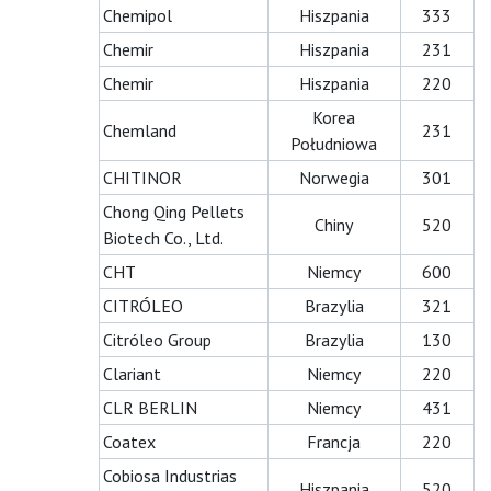
Chemipol
Hiszpania
333
Chemir
Hiszpania
231
Chemir
Hiszpania
220
Korea
Chemland
231
Południowa
CHITINOR
Norwegia
301
Chong Qing Pellets
Chiny
520
Biotech Co., Ltd.
CHT
Niemcy
600
CITRÓLEO
Brazylia
321
Citróleo Group
Brazylia
130
Clariant
Niemcy
220
CLR BERLIN
Niemcy
431
Coatex
Francja
220
Cobiosa Industrias
Hiszpania
520