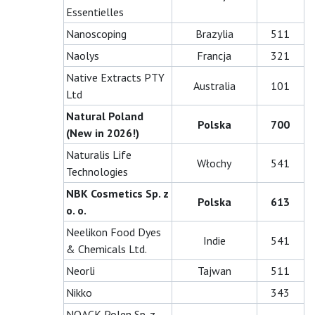
Essentielles
Nanoscoping
Brazylia
511
Naolys
Francja
321
Native Extracts PTY
Australia
101
Ltd
Natural Poland
Polska
700
(New in 2026!)
Naturalis Life
Włochy
541
Technologies
NBK Cosmetics Sp. z
Polska
613
o. o.
Neelikon Food Dyes
Indie
541
& Chemicals Ltd.
Neorli
Tajwan
511
Nikko
343
NOACK Polen Sp. z