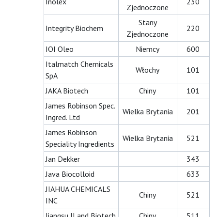
Inolex
230
Zjednoczone
Stany
Integrity Biochem
220
Zjednoczone
IOI Oleo
Niemcy
600
Italmatch Chemicals
Włochy
101
SpA
JAKA Biotech
Chiny
101
James Robinson Spec.
Wielka Brytania
201
Ingred. Ltd
James Robinson
Wielka Brytania
521
Speciality Ingredients
Jan Dekker
343
Java Biocolloid
633
JIAHUA CHEMICALS
Chiny
521
INC
Jiangsu JLand Biotech
Chiny
511