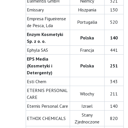
Elementis GmbH
Niemcy
321
Emissary
Hiszpania
130
Empresa Figueirense
Portugalia
520
de Pesca, Lda
Enzym Kosmetyki
Polska
140
Sp. z o. o.
Ephyla SAS
Francja
441
EPS Media
(Kosmetyki i
Polska
251
Detergenty)
Esti Chem
343
ETERNIS PERSONAL
Włochy
211
CARE
Eternis Personal Care
Izrael
140
Stany
ETHOX CHEMICALS
820
Zjednoczone