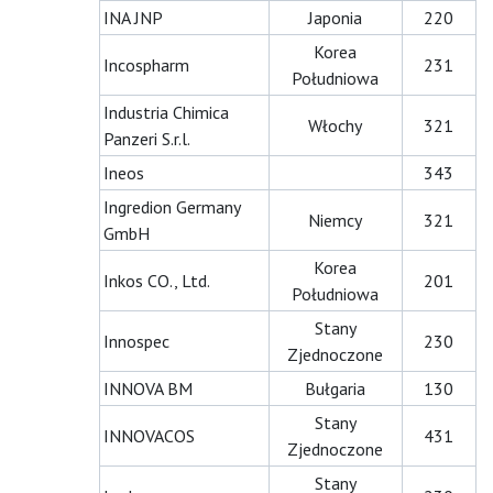
INA JNP
Japonia
220
Korea
Incospharm
231
Południowa
Industria Chimica
Włochy
321
Panzeri S.r.l.
Ineos
343
Ingredion Germany
Niemcy
321
GmbH
Korea
Inkos CO., Ltd.
201
Południowa
Stany
Innospec
230
Zjednoczone
INNOVA BM
Bułgaria
130
Stany
INNOVACOS
431
Zjednoczone
Stany