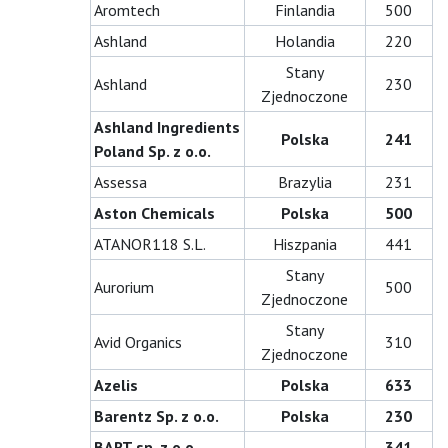
Aromtech
Finlandia
500
Ashland
Holandia
220
Stany
Ashland
230
Zjednoczone
Ashland Ingredients
Polska
241
Poland Sp. z o.o.
Assessa
Brazylia
231
Aston Chemicals
Polska
500
ATANOR118 S.L.
Hiszpania
441
Stany
Aurorium
500
Zjednoczone
Stany
Avid Organics
310
Zjednoczone
Azelis
Polska
633
Barentz Sp. z o.o.
Polska
230
BART sp. z o.o.
341