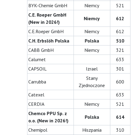
BYK-Chemie GmbH
Niemcy
521
C.E. Roeper GmbH
Niemcy
612
(New in 2026!)
C.E.Roeper GmbH
Niemcy
612
C.H. Erbslöh Polska
Polska
510
CABB GmbH
Niemcy
321
Calumet
633
CAPSOIL
Izrael
301
Stany
Carrubba
600
Zjednoczone
Catexel
633
CERDIA
Niemcy
521
Chemco PPU Sp. z
Polska
614
o.o. (New in 2026!)
Chemipol
Hiszpania
310