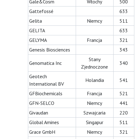
Gale&Cosm
Włochy
500
Gattefossé
633
Gelita
Niemcy
511
GELITA
633
GELYMA
Francja
321
Genesis Biosciences
343
Stany
Genomatica Inc
340
Zjednoczone
Geotech
Holandia
541
International BV
GFBiochemicals
Francja
521
GFN-SELCO
Niemcy
441
Givaudan
Szwajcaria
220
Global Amines
Singapur
511
Grace GmbH
Niemcy
321