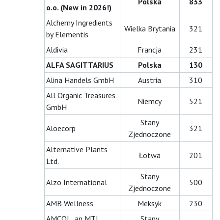
Polska
833
o.o. (New in 2026!)
Alchemy Ingredients
Wielka Brytania
321
by Elementis
Aldivia
Francja
231
ALFA SAGITTARIUS
Polska
130
Alina Handels GmbH
Austria
310
All Organic Treasures
Niemcy
521
GmbH
Stany
Aloecorp
321
Zjednoczone
Alternative Plants
Łotwa
201
Ltd.
Stany
Alzo International
500
Zjednoczone
AMB Wellness
Meksyk
230
AMCOL, an MTI
Stany