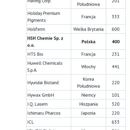
Having Corp.
201
Południowa
Holiday Premium
Francja
333
Pigments
Holiferm
Wielka Brytania
600
HSH Chemie Sp. z
Polska
400
o.o.
HTS Bio
Francja
231
Huwell Chemicals
Włochy
441
S.p.A.
Korea
Hyundai Bioland
220
Południowa
Hywax GmbH
Niemcy
101
I.Q. Lasem
Hiszpania
320
Ichimaru Pharcos
Japonia
220
ICL
633