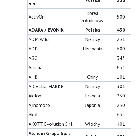
Polska
250
o.o.
Korea
ActivOn
500
Południowa
ADARA / EVONIK
Polska
430
ADM Wild
Niemcy
231
ADP
Hiszpania
600
AGC
343
Agrana
633
AHB
Chiny
101
AICELLO-HARKE
Niemcy
301
Aiglon
Francja
230
Ajinomoto
Japonia
230
Akott
633
AKOTT Evolution S.r.I.
Włochy
401
Alchem Grupa Sp. z