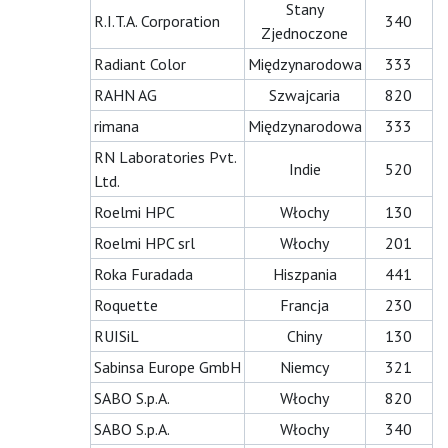
Stany
R.I.T.A. Corporation
340
Zjednoczone
Radiant Color
Międzynarodowa
333
RAHN AG
Szwajcaria
820
rimana
Międzynarodowa
333
RN Laboratories Pvt.
Indie
520
Ltd.
Roelmi HPC
Włochy
130
Roelmi HPC srl
Włochy
201
Roka Furadada
Hiszpania
441
Roquette
Francja
230
RUISiL
Chiny
130
Sabinsa Europe GmbH
Niemcy
321
SABO S.p.A.
Włochy
820
SABO S.p.A.
Włochy
340