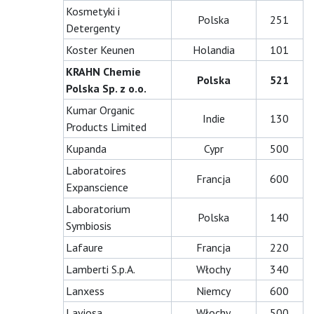
Kosmetyki i
Polska
251
Detergenty
Koster Keunen
Holandia
101
KRAHN Chemie
Polska
521
Polska Sp. z o.o.
Kumar Organic
Indie
130
Products Limited
Kupanda
Cypr
500
Laboratoires
Francja
600
Expanscience
Laboratorium
Polska
140
Symbiosis
Lafaure
Francja
220
Lamberti S.p.A.
Włochy
340
Lanxess
Niemcy
600
Laviosa
Włochy
500