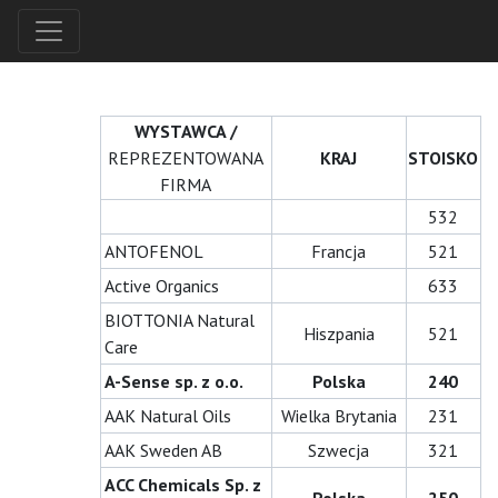
WYSTAWCA /
REPREZENTOWANA
KRAJ
STOISKO
FIRMA
532
ANTOFENOL
Francja
521
Active Organics
633
BIOTTONIA Natural
Hiszpania
521
Care
A-Sense sp. z o.o.
Polska
240
AAK Natural Oils
Wielka Brytania
231
AAK Sweden AB
Szwecja
321
ACC Chemicals Sp. z