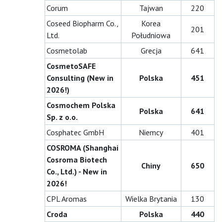
Corum
Tajwan
220
Coseed Biopharm Co.,
Korea
201
Ltd.
Południowa
Cosmetolab
Grecja
641
CosmetoSAFE
Consulting (New in
Polska
451
2026!)
Cosmochem Polska
Polska
641
Sp. z o.o.
Cosphatec GmbH
Niemcy
401
COSROMA (Shanghai
Cosroma Biotech
Chiny
650
Co., Ltd.) - New in
2026!
CPL Aromas
Wielka Brytania
130
Croda
Polska
440