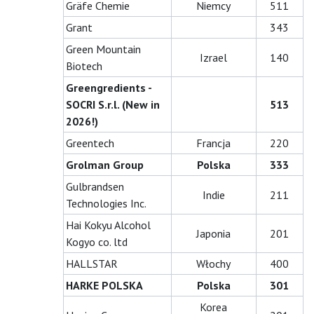
Gräfe Chemie
Niemcy
511
Grant
343
Green Mountain
Izrael
140
Biotech
Greengredients -
SOCRI S.r.l. (New in
513
2026!)
Greentech
Francja
220
Grolman Group
Polska
333
Gulbrandsen
Indie
211
Technologies Inc.
Hai Kokyu Alcohol
Japonia
201
Kogyo co. ltd
HALLSTAR
Włochy
400
HARKE POLSKA
Polska
301
Korea