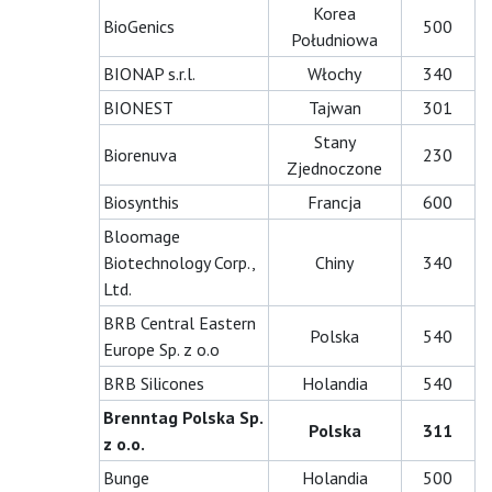
Korea
BioGenics
500
Południowa
BIONAP s.r.l.
Włochy
340
BIONEST
Tajwan
301
Stany
Biorenuva
230
Zjednoczone
Biosynthis
Francja
600
Bloomage
Biotechnology Corp.,
Chiny
340
Ltd.
BRB Central Eastern
Polska
540
Europe Sp. z o.o
BRB Silicones
Holandia
540
Brenntag Polska Sp.
Polska
311
z o.o.
Bunge
Holandia
500