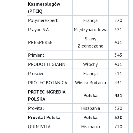
Kosmetologów
(PTCK)
PolymerExpert
Francja
220
Prayon S.A.
Międzynarodowa
321
Stany
PRESPERSE
431
Zjednoczone
Primient
343
PRODOTTI GIANNI
Włochy
431
Proscien
Francja
511
PROTEC BOTANICA
Wielka Brytania
431
PROTEC INGREDIA
Polska
431
POLSKA
Provital
Hiszpania
320
Provital Polska
Polska
320
QUIMIVITA
Hiszpania
710