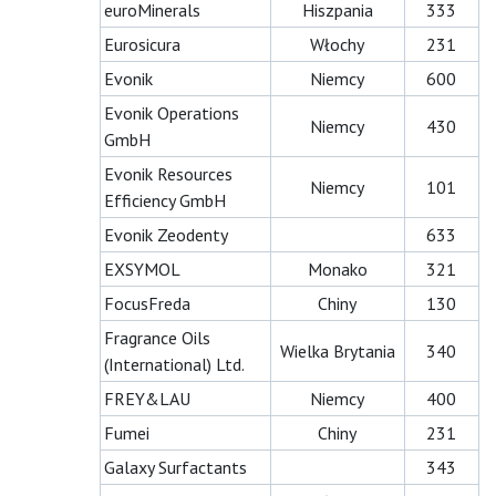
euroMinerals
Hiszpania
333
Eurosicura
Włochy
231
Evonik
Niemcy
600
Evonik Operations
Niemcy
430
GmbH
Evonik Resources
Niemcy
101
Efficiency GmbH
Evonik Zeodenty
633
EXSYMOL
Monako
321
FocusFreda
Chiny
130
Fragrance Oils
Wielka Brytania
340
(International) Ltd.
FREY&LAU
Niemcy
400
Fumei
Chiny
231
Galaxy Surfactants
343