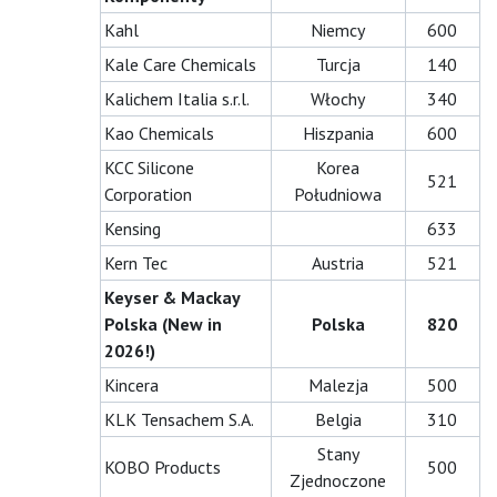
Kahl
Niemcy
600
Kale Care Chemicals
Turcja
140
Kalichem Italia s.r.l.
Włochy
340
Kao Chemicals
Hiszpania
600
KCC Silicone
Korea
521
Corporation
Południowa
Kensing
633
Kern Tec
Austria
521
Keyser & Mackay
Polska (New in
Polska
820
2026!)
Kincera
Malezja
500
KLK Tensachem S.A.
Belgia
310
Stany
KOBO Products
500
Zjednoczone