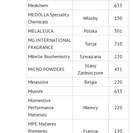
Medichem
633
MEDOLLA Speciality
Włochy
130
Chemicals
MELALEUCA
Polska
301
MG INTERNATIONAL
Turcja
710
FRAGRANCE
Mibelle Biochemistry
Szwajcaria
220
Stany
MICRO POWDERS
431
Zjednoczone
Minasolve
Belgia
220
Miyoshi
633
Momentive
Performance
Niemcy
220
Materials
MPE Matieres
Premieres
Francja
130