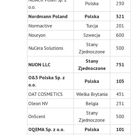
Polska
230
o.o.
Nordmann Poland
Polska
321
Normactive
Turcja
201
Nouryon
Szwecja
600
Stany
NuCera Solutions
500
Zjednoczone
Stany
NUON LLC
751
Zjednoczone
O&3 Polska Sp. z
Polska
103
o.o.
OAT COSMETICS
Wielka Brytania
431
Oleon NV
Belgia
231
Stany
OnScent
500
Zjednoczone
OQEMA Sp. z o.o.
Polska
101