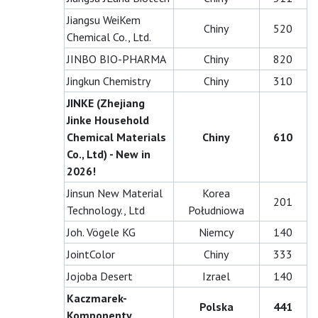
Jiangsu WeiKem
Chiny
520
Chemical Co., Ltd.
JINBO BIO-PHARMA
Chiny
820
Jingkun Chemistry
Chiny
310
JINKE (Zhejiang
Jinke Household
Chemical Materials
Chiny
610
Co., Ltd) - New in
2026!
Jinsun New Material
Korea
201
Technology., Ltd
Południowa
Joh. Vögele KG
Niemcy
140
JointColor
Chiny
333
Jojoba Desert
Izrael
140
Kaczmarek-
Polska
441
Komponenty