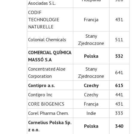
Asociadas S.L.
CODIF
TECHNOLOGIE
Francja
431
NATURELLE
Stany
Colonial Chemicals
511
Zjednoczone
COMERCIAL QUÍMICA
Polska
532
MASSÓ S.A
Concentrated Aloe
Stany
641
Corporation
Zjednoczone
Contipro a.s.
Czechy
615
Contipro Inc
Czechy
441
CORE BIOGENICS
Francja
431
Corel Pharma Chem.
Indie
333
Cornelius Polska Sp.
Polska
340
z o.o.