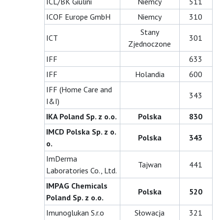
ICL/BK Giulini
Niemcy
511
ICOF Europe GmbH
Niemcy
310
Stany
ICT
301
Zjednoczone
IFF
633
IFF
Holandia
600
IFF (Home Care and
343
I&I)
IKA Poland Sp. z o.o.
Polska
830
IMCD Polska Sp. z o.
Polska
343
o.
ImDerma
Tajwan
441
Laboratories Co., Ltd.
IMPAG Chemicals
Polska
520
Poland Sp. z o.o.
Imunoglukan S.r.o
Słowacja
321